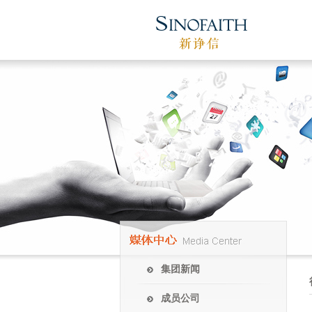
集团新闻
成员公司