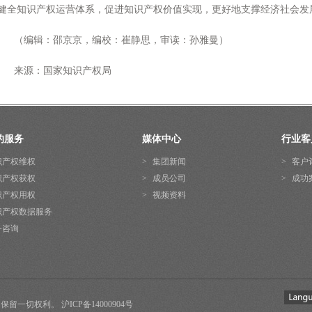
健全知识产权运营体系，促进知识产权价值实现，更好地支撑经济社会发
（编辑：邵京京，编校：崔静思，审读：孙雅曼）
来源：国家知识产权局
的服务
媒体中心
行业客
识产权维权
>
集团新闻
>
客户
识产权获权
>
成员公司
>
成功
识产权用权
>
视频资料
识产权数据服务
务咨询
一切权利。 沪ICP备14000904号