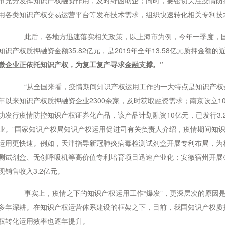
市充分发挥知识产权融资作用，及时纾困助企；同时，要密切关注疫情防
用各类知识产权交易运营平台等发布技术需求，组织快速转化相关专利技
此后，各地方迅速落实相关政策，以上海市为例，今年一季度，国
知识产权质押融资金额35.82亿元，是2019年全年13.58亿元质押金额
微企业正依托知识产权，为复工复产寻求金融支撑。”
“从全国来看，疫情期间知识产权运用工作的一大特点是知识产权金
年以来知识产权质押融资企业2300余家，及时获取融资需求；南京设立1
功发行疫情防控知识产权证券化产品，该产品计划融资10亿元，已发行3.
业。”国家知识产权局知识产权运用促进司有关负责人介绍，疫情期间知
运用更快速。例如，天津指导新冠肺炎病毒检测试剂盒开展专利布局，为
测试剂盒、无创呼吸机等高价值专利培育项目迅速产业化；安徽宿州开展砀
现销售收入3.2亿元。
事实上，疫情之下的知识产权运用工作“爆发”，更深层次的原因是
多年深耕。在知识产权运营体系建设的框架之下，目前，我国知识产权质
权转化运用效率也逐年提升。