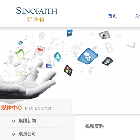
首页
关
集团新闻
视频资料
成员公司